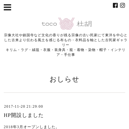
宗像大社や鎮国寺など文化の香りが残る宗像の古い民家にて東洋を中心と
した古来より伝わる風土を感じる布もの・衣料品を軸とした古民家ギャラ
リー
キリム・ラグ・絨毯・衣服・装身具・籠・着物・染物・帽子・インテリ
ア・手仕事
おしらせ
2017-11-20 21:29:00
HP開設しました
2018年3月オープンしました。