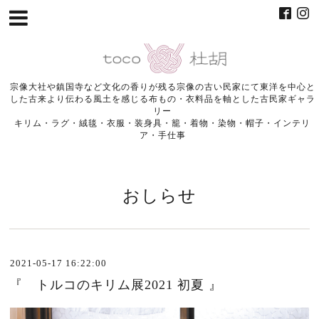
宗像大社や鎮国寺など文化の香りが残る宗像の古い民家にて東洋を中心と
した古来より伝わる風土を感じる布もの・衣料品を軸とした古民家ギャラ
リー
キリム・ラグ・絨毯・衣服・装身具・籠・着物・染物・帽子・インテリ
ア・手仕事
おしらせ
2021-05-17 16:22:00
『 トルコのキリム展2021 初夏 』