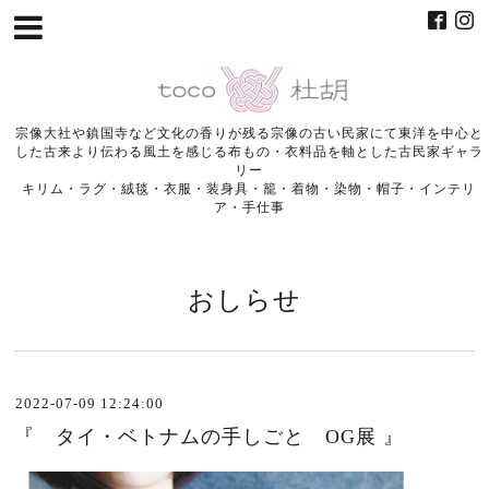
宗像大社や鎮国寺など文化の香りが残る宗像の古い民家にて東洋を中心と
した古来より伝わる風土を感じる布もの・衣料品を軸とした古民家ギャラ
リー
キリム・ラグ・絨毯・衣服・装身具・籠・着物・染物・帽子・インテリ
ア・手仕事
おしらせ
2022-07-09 12:24:00
『 タイ・ベトナムの手しごと OG展 』