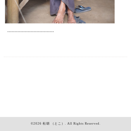
--------------------------------
©2026
杜胡 （とこ）
. All Rights Reserved.